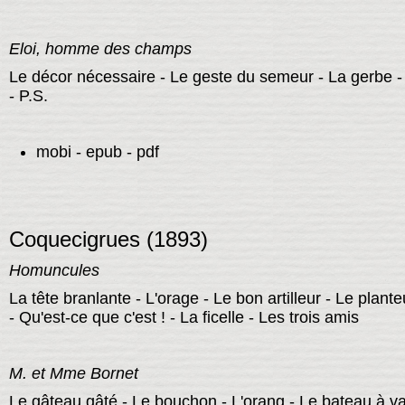
Eloi, homme des champs
Le décor nécessaire - Le geste du semeur - La gerbe - 
- P.S.
mobi - epub - pdf
Coquecigrues (1893)
Homuncules
La tête branlante - L'orage - Le bon artilleur - Le plan
- Qu'est-ce que c'est ! - La ficelle - Les trois amis
M. et Mme Bornet
Le gâteau gâté - Le bouchon - L'orang - Le bateau à v